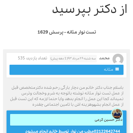
ز دکتر بپرسید
تست نوار مثانه - پرسش 1629
محمد
تعداد بازدید: 535
سه شنبه ۲۸ مرداد ۹۳( 1 دهه پیش)
مثانه
اسلام جناب دکتر خانم من دچار بارگی رحم شده دکترمتخصص قبل
ز عمل تست نوار مثانه نوشته باتوجه به شرم وخجالت وترس
میداند کجا این عمل را انجام بدهد وایا حتما لازمه که این تست قبل
ز عمل انجام بشهوهزینه اش با تامین اجتماعی چقدره
کتر حسین کرمی
02122642744مطب من نوار توسط خانم انجام میشود