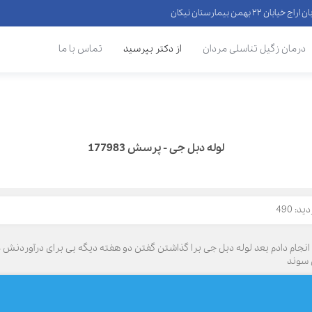
 ۲۲ بهمن بیمارستان نیکان
درمان زگیل تناسلی مردان
از دکتر بپرسید
تماس با ما
لوله دبل جی - پرسش 177983
د: 490
با سلام خدمت جناب آقای دکتر من یک هفته پیش عمل tul انجام دادم بعد لوله دبل جی برا گذاشتن گفتن دو هفته دی
 سوند