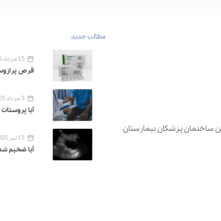
مطالب جدید
15 مرداد 1405
قرص پرازوسین ۱ برای 
3 مرداد 1405
آیا پروستات 
دان اقدسیه ، خیابان اراج خیابان 22 بهمن ساختمان پزشکان بیمارستان
15 تیر 1405
آیا ضخیم شد