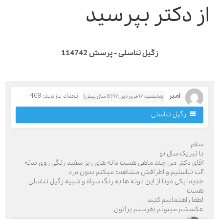
ز دکتر بپرسید
زگیل تناسلی - پرسش 114742
امیر
تعداد بازدید: 469
پنجشنبه ۱۶ فروردین ۹۷( 8 سال پیش)
زگیل تناسلی
لام
ا تبریک سال نو
قای دکتر من چند ماهی هست دانه های ریز سفید رنگی روی بدنه
لت تناسلیم و اطرافش مشاهده میکنم بدون درد
دیدا یکی دوتا از این دونه ها به رنگ سیاه و شبیه زگیل تناسلی
ست
طفا راهنماییم کنید
کسشم میتونم بفرستم براتون