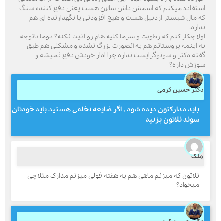
ستفاده میکنم که اسمش داش سالان هست یعنی دفع کننده سنگ
ه مال شبستر اردبیل هست و هیچ افزودنی یا نگهدارنده ای هم
دارد.
ولا چکار کنم که رطوبت و سرما کلیه هام رو اذیت نکنه؟ دوما باتوجه
ارسال
ه اینمه پروستاتم هم به آنصورت بزرگ نشده و مشکلی هم طبق
فته دکتر و سونوگرایست نداره چرا ادار خودش دفع نمیشه و
قدرت گرفته از
همیارسیستم
وزش داره؟
کتر حسین کرمی
باید مدارکتون دیده شود ، اگر ضایعه نخاعی هستید باید خودتان
سوند نلاتون بزنید
لک
نلاتون که میزنم ماهی هم یه هفته فولی میزنم مدارک مثلا چی
میخواد؟