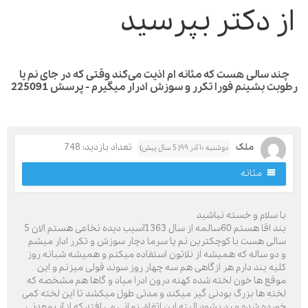
ز دکتر بپرسید
د سالی هست که مثانه ام اذیت می‌کند وقتی که در جای نم یا
ت بشینم فورا تکرر و سوزش ادرار میگیرم - پرسش 225091
ملک
تعداد بازدید: 748
دوشنبه ۱۰ آذر ۹۹( 5 سال پیش)
مثانه
ا سلام و خسته نباشید
بند اقا هستم 60سالمه از سال 1363آسیب دیده نخاعی هستم الان 5
الی هست با کوچکترین نم یا سرما دچار سوزش و تکرر ادار میشم
 دو ساله که همیشه از نلاتون استفاده میکنم و همیشه شبانه روز
لیه بند دارم هر ازگاهی هم سه چهار روز سوند فولی میزنم و این
وقع ها خون لخته شده کهنه درون ادرا میاد و گاها هم مشخصه که
خته ها بزرگ بودنی گیر میکند و مدتی طول میکشد تا این لخته کمی
ورده شده و رد بشود البته این اتفاق زمانی می افتد که از آب معدنی