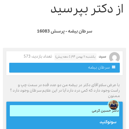
ز دکتر بپرسید
سرطان بیضه - پرسش 16083
سید
تعداد بازدید: 573
یکشنبه ۱۱ بهمن ۹۴( 1 دهه پیش)
سرطان بیضه
ا عرض سلام آقای دکتر در بیضه من دو عدد قده در سمت چپ و
است وجود دارد که کمی درد دارد آیا در این علایم سرطان وجود دارد ؟
منون
کتر حسین کرمی
سونوکنید