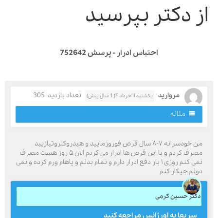
ز دکتر بپرسید
احتباس ادرار - پرسش 752642
مروارید
تعداد بازدید: 305
یکشنبه ۱۱ خرداد ۴( 1 سال پیش)
مثانه
من خودسرانه ۷-۸ سال قرص فوروزمایید و هیدروکلروتیازیید
مصرف کردم و با این قرص ها ادرار می کردم الان ۵ روز هست مصرف
نمی کنم روزی ۱ بار دفع ادرار دارم و تمام بدنم و پاهام ورم کرده و نمی
ونم چیکار کنم
کتر حسین کرمی
سریعا به اورژانس مراجعه کنید