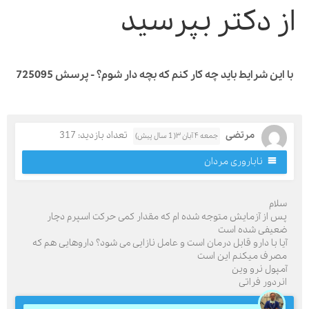
ز دکتر بپرسید
این شرایط باید چه کار کنم که بچه دار شوم؟ - پرسش 725095
مرتضی
تعداد بازدید: 317
جمعه ۴ آبان ۳( 1 سال پیش)
ناباروری مردان
لام
س از آزمایش متوجه شده ام که مقدار کمی حرکت اسپرم دچار
عیفی شده است
یا با دارو قابل درمان است و عامل نازایی می شود؟ داروهایی هم که
صرف میکنم این است
مپول نرو وین
نردور فراتی