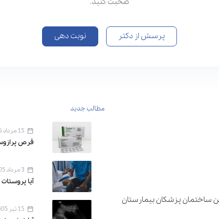
صحبت کنید.
پرسش از دکتر
نوبت دهی
مطالب جدید
15 مرداد 1405
قرص پرازوسین ۱ برای 
3 مرداد 1405
آیا پروستات 
دان اقدسیه ، خیابان اراج خیابان 22 بهمن ساختمان پزشکان بیمارستان
15 تیر 1405