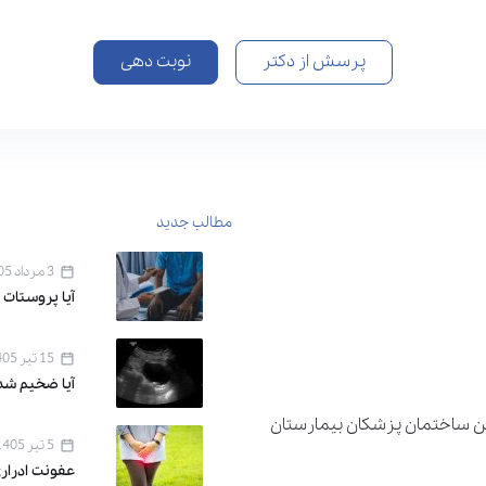
پرسش از دکتر
نوبت دهی
مطالب جدید
3 مرداد 1405
آیا پروستات 
15 تیر 1405
آیا ضخیم شد
دان اقدسیه ، خیابان اراج خیابان 22 بهمن ساختمان پزشکان بیمارستان
5 تیر 1405
عفونت ادرار