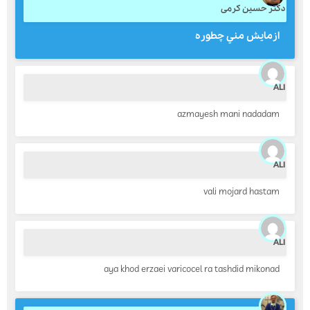
کتر حسین کرمی
ازمايش مني چطوره
ارسال
AL
قدرت گرفته از
همیارسیستم
azmayesh mani nadadam
AL
vali mojard hastam
AL
aya khod erzaei varicocel ra tashdid mikonad