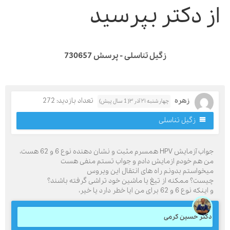
ز دکتر بپرسید
زگیل تناسلی - پرسش 730657
زهره
تعداد بازدید: 272
چهارشنبه ۲۱ آذر ۳( 1 سال پیش)
زگیل تناسلی
جواب آزمایش HPV همسرم مثبت و نشان دهنده نوع 6 و 62 هست،
ن هم خودم ازمایش دادم و جواب تستم منفی هست
یخواستم بدونم راه های انتقال این ویروس
یست؟ ممکنه از تیغ یا ماشین خود تراشی گرفته باشند؟
نکه نوع 6 و 62 برای من ایا خطر دارد یا خیر،
کتر حسین کرمی