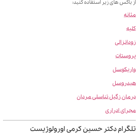
اکس های زیر استفاده کنید:
ه
نزالی
ستات
یکوسل
روسل
ن زگیل تناسلی مردان
ی ادراری
رام دکتر حسین کرمی اورولوژیست