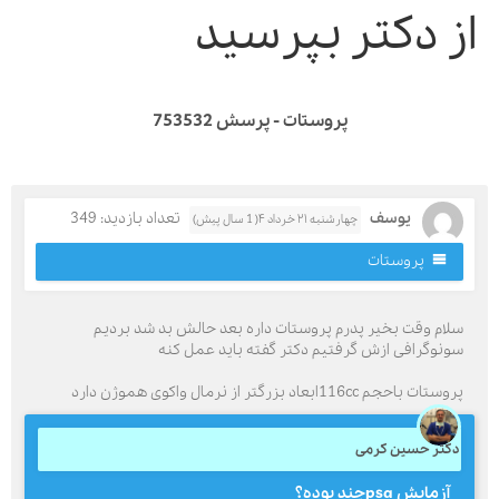
ز دکتر بپرسید
پروستات - پرسش 753532
یوسف
تعداد بازدید: 349
چهارشنبه ۲۱ خرداد ۴( 1 سال پیش)
پروستات
لام وقت بخیر پدرم پروستات داره بعد حالش بد شد بردیم
ونوگرافی ازش گرفتیم دکتر گفته باید عمل کنه
تات باحجم 116ccابعاد بزرگتر از نرمال واکوی هموژن دارد
کتر حسین کرمی
آزمایش psaچند بوده؟