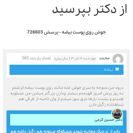
ز دکتر بپرسید
جوش روی پوست بیضه - پرسش 726603
محمد
تعداد بازدید: 365
چهارشنبه ۱۶ آبان ۳( 1 سال پیش)
بیضه
رود-من متوجه یه سری جوش غده مانند روی پوست بیضه ام شدم
ه روز پیش امروز فهیمدم بیشتر ودارن بزرگتر میشن-من عسلویه
ستم و بشدت بارها عرق سوز میشم از وان ناحیه-از طرفی هم
باهتذبه زگیل دارن
کتر حسین کرمی
باید از نزدیک معاینه شوید مشکوکه میتونه هم زگیل باشه هم