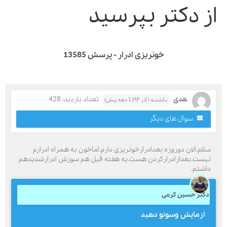
ز دکتر بپرسید
خونریزی ادرار - پرسش 13585
هدی
تعداد بازدید: 428
یکشنبه ۱ آذر ۹۴( 1 دهه پیش)
سوال های دیگر
لام.الان دوروزه بعدادرارخونریزی دارم.اماخون به همراه ادرارم
یست.بعدازادرارکردن هست.یه هفته قبل هم سوزش ادرارشدیدهم
اشتم.
کتر حسین کرمی
ازمايش وسونو دهيد