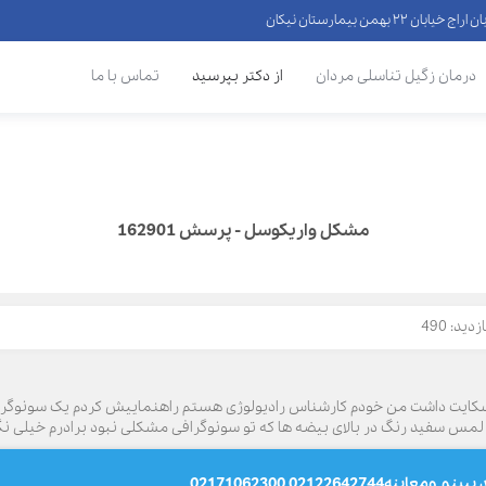
 ۲۲ بهمن بیمارستان نیکان
درمان زگیل تناسلی مردان
از دکتر بپرسید
تماس با ما
مشکل واریکوسل - پرسش 162901
دید: 490
از درد بیضه شکایت داشت من خودم کارشناس رادیولوژی هستم راهنماییش کردم یک سون
0212264274 02171062300