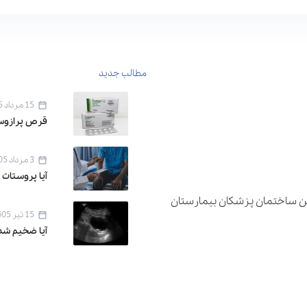
مطالب جدید
15 مرداد 1405
قرص پرازوسین ۱ برای 
3 مرداد 1405
آیا پروستات 
دان اقدسیه ، خیابان اراج خیابان 22 بهمن ساختمان پزشکان بیمارستان
15 تیر 1405
آیا ضخیم شد