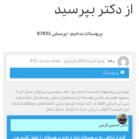
ز دکتر بپرسید
پروستات بدخیم - پرسش 87835
رضا
تعداد بازدید: 442
شنبه ۶ مرداد ۹۷( 8 سال پیش)
پروستات
هترین پیشنهاد چیست؟ چند روز بعد بیوبسی می‌توان عمل کرد؟
شهد هستم عکس هسته ای استخوان منفی ومتاستاز نداده ودر
ی تی اسکن فقط در کبد توده ای دو میلی نامشخص مشاهده شده
ین چیست؟چقدر ارزش داره با تشکر تمام تمام
کتر حسین کرمی
کبد ارتباطی به پروستات ندارد باید پروستات را عمل کنید من