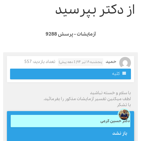
ز دکتر بپرسید
آزمايشات - پرسش 9288
حميد
تعداد بازدید: 557
پنجشنبه ۱۸ تیر ۹۴( 1 دهه پیش)
کلیه
ا سلام و خسته نباشيد
طف ميكنين تفسير آزمايشات مذكور را بفرمائيد.
ا تشكر
کتر حسین کرمی
باز نشد