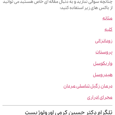
چه سوالی ندارید و به دنبال مقاله ای خاص هستید می توانید
اکس های زیر استفاده کنید:
ه
نزالی
ستات
یکوسل
روسل
ن زگیل تناسلی مردان
ی ادراری
رام دکتر حسین کرمی اورولوژیست