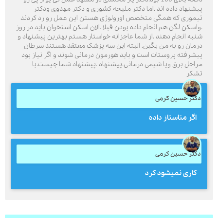
یشنهاد داده اند .اما دکتر ملیحه کشوری و دکتر مهدوی ودکتر
یموری که همگی متخصص اورولوژی هستن این عمل رو رد کردند
واسکن لگن هم انجام داده بودن قبلا .الان اسکن استخوان باید در روز
نبه انجام دهند .از شما عاجزانه خواستار هستم بهترین پیشنهاد و
ارسال
رمان رو به من بگین. البته این سه پزشک معتقد هستند سرطان
یشرفته پروستات است و باید هورمون درمانی شوند و اگر نیاز بود
قدرت گرفته از
همیارسیستم
راحل برق ویا شیمی درمانی.پیشنهاد .پیشنهاد شما چیست.با
شکر
کتر حسین کرمی
اگر متاستاز داده
کتر حسین کرمی
کاری نمیشود کرد