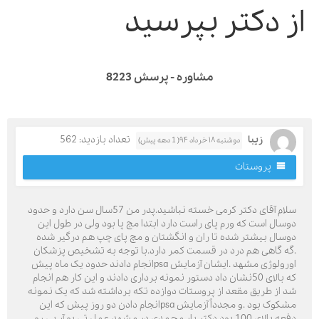
ز دکتر بپرسید
مشاوره - پرسش 8223
زیبا
تعداد بازدید: 562
دوشنبه ۱۸ خرداد ۹۴( 1 دهه پیش)
پروستات
سلام آقای دکتر کرمی خسته نباشید.پدر من 57سال سن دارد و حدود
وسال است که ورم پای راست دارد ابتدا مچ پا بود ولی در طول این
وسال بیشتر شده تا ران و انگشتان و مچ پای چپ هم درگیر شده
گه گاهی هم درد در قسمت کمر دارد.با توجه به تشخیص پزشکان
اورولوژی مشهد .ایشان آزمایش psaانجام دادند حدود یک ماه پیش
که بالای 50نشان داد دستور نمونه برداری دادند و این کار هم انجام
د از طریق مقعد از پروستات دوازده تکه برداشته شد که یک نمونه
مشکوک بود .و مجدداً آزمایش psaانجام دادن دو روز پیش که این
دفعه بالای 100 بود.دکتر یار محمدی در مشهد عمل تی یو آر پی رو