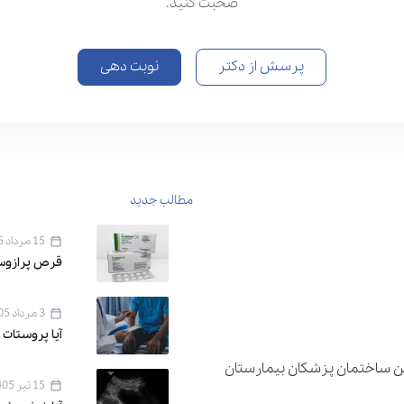
صحبت کنید.
پرسش از دکتر
نوبت دهی
مطالب جدید
15 مرداد 1405
قرص پرازوسین ۱ برای 
3 مرداد 1405
آیا پروستات 
دان اقدسیه ، خیابان اراج خیابان 22 بهمن ساختمان پزشکان بیمارستان
15 تیر 1405