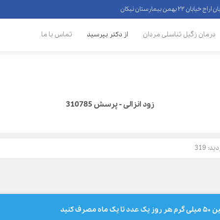
 ۲۲ بهمن بیمارستان نیکان
درمان زگیل تناسلی مردان
از دکتر بپرسید
تماس با ما
زود انزالی - پرسش 310785
د: 319
رف کنید