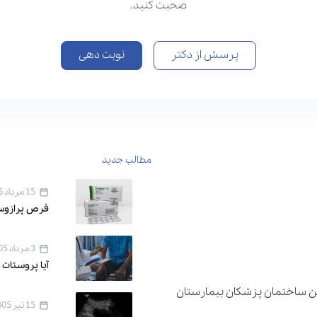
صحبت کنید.
پرسش از دکتر
نوبت دهی
مطالب جدید
15 مرداد 1405
قرص پرازوسین ۱ برای 
3 مرداد 1405
آیا پروستات 
دان اقدسیه ، خیابان اراج خیابان 22 بهمن ساختمان پزشکان بیمارستان
15 تیر 1405