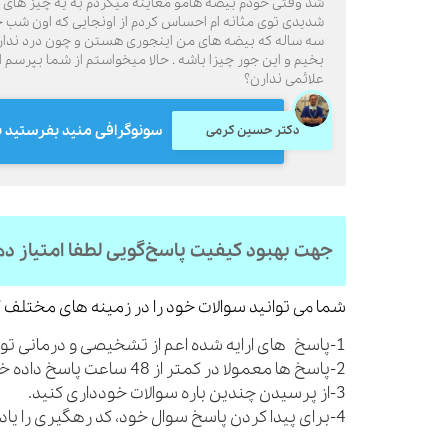
شد وقتی خودم بیضه هامو معاینه میکردم به یه چیز های 
شدیدی توی مثانه ام احساس کردم از اونجایی که اون شب خون
سه ساله که بیضه های من اینجوری هستن و چون درد ندار
بخیم و این جور چیزا باشه . حالا میخواستم از شما بپرسم 
علائمی ندارن؟
سونوگرافی منید بفرستید ب
دکتر حسین کرمی
جهت بهبود کیفیت پاسخ‌گویی لطفا امتیاز د
شما می توانید سوالات خود را در زمینه های مختلف ک
1-پاسخ های ارایه شده اعم از تشخیصی و درمانی توصیه های کلی بوده و شما را از مراجعه به پزشک بی نیاز نمی کنند.
2-پاسخ ها معمولا در کمتر از 48 ساعت پاسخ داده خواهند شد.
3-از پرسیدن چندین باره سوالات خودداری کنید.
4-برای پیدا کردن پاسخ سوال خود، کد رهگیری را یادداشت نمایید.