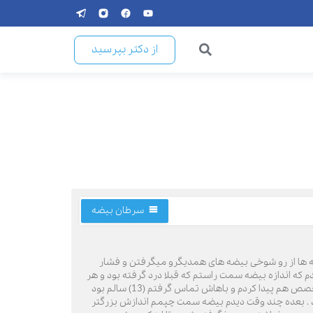
از دکتر بپرسید
سرطان بیضه
ه ها از رو شوخی بیضه های همدیگرو میگرفتن و فشار
 که اندازه بیضه سمت راستم که قبلا درد گرفته بود و هر
از چند گاهی هم یه درد کوچک داشت بزرگتر از بیضه چپم شده سراغ وب سایت ها رفتم و درباره این اتفاق مطالبی رو خوندم و شماره یه متخصص هم پیدا کردم و باهاش تماس گرفتم (13) سالم بود
د . بعده چند وقت دیدم بیضه سمت چپمم اندازش بزرگتر