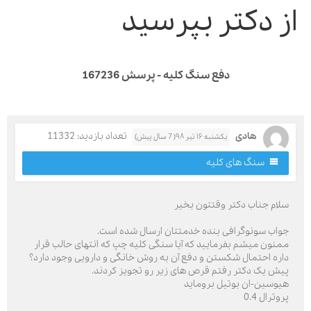
ز دکتر بپرسید
دفع سنگ کلیه - پرسش 167236
هادی
تعداد بازدید: 11332
یکشنبه ۱۶ تیر ۹۸( 7 سال پیش)
سنگ های کلیه
لام جناب دکتر وقتتون بخیر
واب سونوگرافی بنده خدمتتان ارسال شده است.
منون میشم بفرمایید که آیا سنگی کلیه چپ که انتهای حالب قرار
اره احتمال شکستن و دفع آن به روش خانگی و دارویی وجود دارد؟
یش یک دکتر رفتم قرص های زیر رو تجویز کردند.
یوسین-ان بوتیل بروماید
وترال 0.4