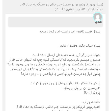
(هیدرویور ترونفروز در سمت چپ ناشی از سنگ به ابعاد 9*5
یمتر در UVJ چپ مشهود است.)
ارسال
ادی
سوال قبلی ناقص آمده است- این کامل است:
قدرت گرفته از
همیارسیستم
سلام جناب دکتر وقتتون بخیر
جواب سونوگرافی بنده خدمتتان ارسال شده است.
ممنون میشم بفرمایید که آیا سنگی کلیه چپ که انتهای حالب قرار
داره احتمال شکستن و دفع آن به روش خانگی و دارویی وجود دارد؟
خواهشمند است راهمنایی کنید که شکستن و دفع برای این سایز
بدون نیاز به درمان غیرتهاجمی یا تهاجمی و ... وجود دارد؟
پیش یک دکتر رفتم قرص های زیر رو تجویز کردند.
هیوسین-ان بوتیل بروماید
پروترال 0.4
خلاصه جواب:
(هیدرویور ترونفروز در سمت چپ ناشی از سنگ به ابعاد 9*5