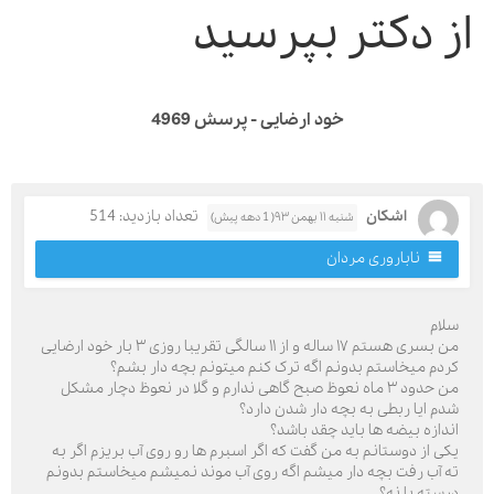
ز دکتر بپرسید
خود ارضایی - پرسش 4969
اشکان
تعداد بازدید: 514
شنبه ۱۱ بهمن ۹۳( 1 دهه پیش)
ناباروری مردان
لام
من بسری هستم ۱۷ ساله و از ۱۱ سالگی تقریبا روزی ۳ بار خود ارضایی
ردم میخاستم بدونم اگه ترک کنم میتونم بچه دار بشم؟
من حدود ۳ ماه نعوظ صبح گاهی ندارم و گلا در نعوظ دچار مشکل
دم ایا ربطی به بچه دار شدن دارد؟
ندازه بیضه ها باید چقد باشد؟
کی از دوستانم به من گفت که اگر اسبرم ها رو روی آب بریزم اگر به
ه آب رفت بچه دار میشم اگه روی آب موند نمیشم میخاستم بدونم
رسته یا نه؟