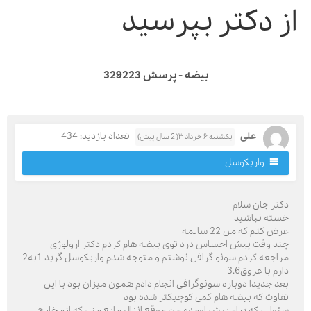
ز دکتر بپرسید
بیضه - پرسش 329223
علی
تعداد بازدید: 434
یکشنبه ۶ خرداد ۳( 2 سال پیش)
واریکوسل
کتر جان سلام
سته نباشید
ض کنم که من 22 سالمه
ند وقت پیش احساس درد توی بیضه هام کردم دکتر ارولوژی
مراجعه کردم سونو گرافی نوشتم و متوجه شدم واریکوسل گرید 1به2
رم با عروق3.6
عد جدیدا دوباره سونوگرافی انجام دادم همون میزان بود با این
فاوت که بیضه هام کمی کوچیکتر شده بود
ئوالی که برام پیش اومده من موقع انزال مایع منی که ازم خارج