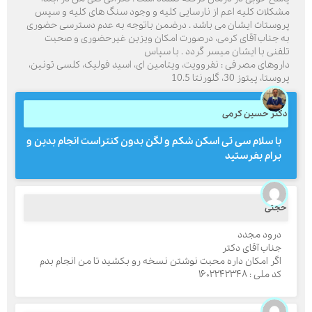
شکلات کلیه اعم از نارسایی کلیه و وجود سنگ های کلیه و سپس
روستات ایشان می باشد . درضمن باتوجه به عدم دسترسی حضوری
ه جناب آقای کرمی، درصورت امکان ویزین غیرحضوری و صحبت
لفنی با ایشان میسر گردد . با سپاس
ارسال
اروهای مصرفی : نفروویت، ویتامین ای، اسید فولیک، کلسی تونین،
وستا، پیتوز 30، گلورنتا 10.5
قدرت گرفته از
همیارسیستم
کتر حسین کرمی
با سلام سی تی اسکن شکم و لگن بدون کنتراست انجام بدین و
برام بفرستید
جتی
درود مجدد
جناب آقای دکتر
اگر امکان داره محبت نوشتن نسخه رو بکشید تا من انجام بدم
کد ملی : ۱۶۰۲۲۴۲۳۴۸