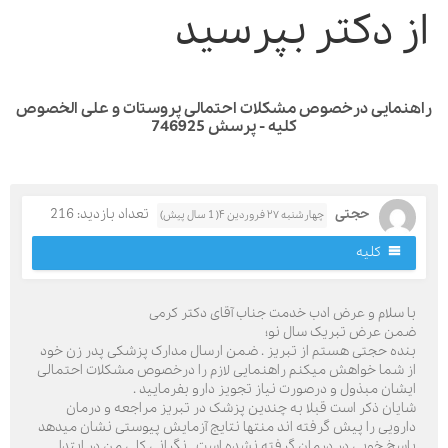
ز دکتر بپرسید
نمایی درخصوص مشکلات احتمالی پروستات و علی الخصوص
کلیه - پرسش 746925
حجتی
تعداد بازدید: 216
چهارشنبه ۲۷ فروردین ۴( 1 سال پیش)
کلیه
ا سلام و عرض ادب خدمت جناب آقای دکتر کرمی
من عرض تبریک سال نو؛
نده حجتی هستم از تبریز . ضمن ارسال مدارک پزشکی پدر زن خود
ز شما خواهش میکنم راهنمایی لازم را درخصوص مشکلات احتمالی
یشان مبذول و درصورت نیاز تجویز دارو بفرمایید .
ایان ذکر است قبلا به چندین پزشک در تبریز مراجعه و درمان
ارویی را پیش گرفته اند منتها نتایج آزمایش پیوستی نشان میدهد
اسخ خوبی در درمان گرفته نشده است . نگرانی کلی من در ابتدا