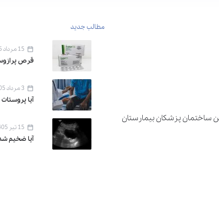
مطالب جدید
15 مرداد 1405
قرص پرازوسین ۱ برای 
3 مرداد 1405
آیا پروستات 
دان اقدسیه ، خیابان اراج خیابان 22 بهمن ساختمان پزشکان بیمارستان
15 تیر 1405
آیا ضخیم شد