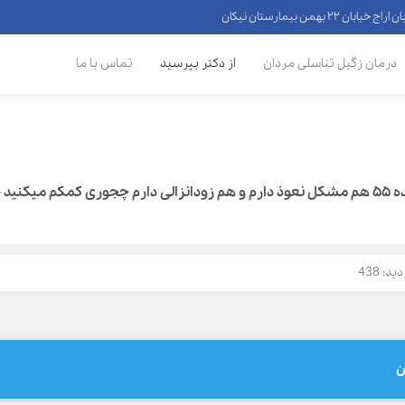
 ۲۲ بهمن بیمارستان نیکان
درمان زگیل تناسلی مردان
از دکتر بپرسید
تماس با ما
پرسش 338256
د: 438
ن