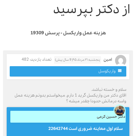
ز دکتر بپرسید
هزینه عمل واریکسل - پرسش 19309
امین
تعداد بازدید: 482
پنجشنبه ۲۱ مرداد ۹۵( 9 سال پیش)
واریکوسل
لام و خسته نباشد.
اقای دکتر من واریکسل گرید 1 دارم. میخواستم بدونم هزینه عمل
اسه درمانش حدودا چقدر میشه ؟
کتر حسین کرمی
سلام اول معاینه ضروری است 22642744