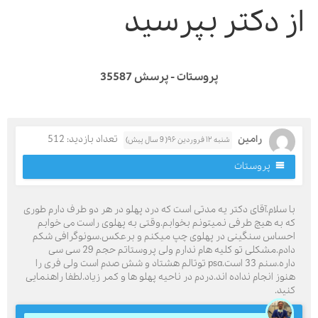
ز دکتر بپرسید
پروستات - پرسش 35587
رامین
تعداد بازدید: 512
شنبه ۱۲ فروردین ۹۶( 9 سال پیش)
پروستات
ا سلام.آقای دکتر یه مدتی است که درد پهلو در هر دو طرف دارم طوری
ه به هیچ طرفی نمیتونم بخوابم.وقتی به پهلوی راست می خوابم
حساس سنگینی در پهلوی چپ میکنم و برعکس.سونوگرافی شکم
دادم.مشکلی تو کلیه هام ندارم ولی پروستاتم حجم 29 سی سی
داره.سنم 33 است.psa توتالم هشتاد و شش صدم است ولی فری را
نوز انجام نداده اند.دردم در ناحیه پهلو ها و کمر زیاد.لطفا راهنمایی
نید.