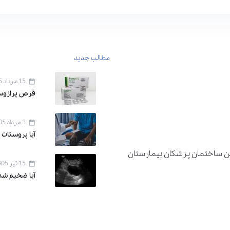
مطالب جدید
15 مرداد 1405
قرص پرازوسین ۱ برای 
3 مرداد 1405
آیا پروستات 
دان اقدسیه ، خیابان اراج خیابان 22 بهمن ساختمان پزشکان بیمارستان
15 تیر 1405
آیا ضخیم شد