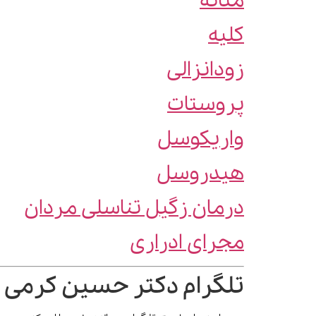
مثانه
کلیه
زودانزالی
پروستات
واریکوسل
هیدروسل
درمان زگیل تناسلی مردان
مجرای ادراری
تلگرام دکتر حسین کرمی 