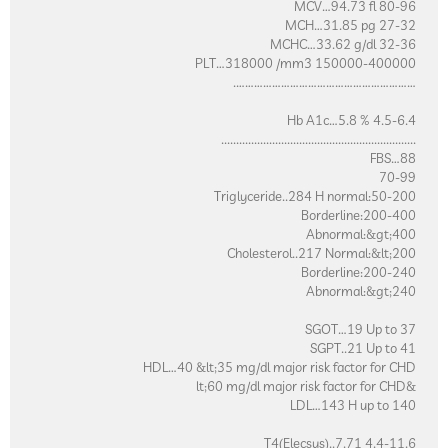
MCV…94.73 fl 80-9
MCH…31.85 pg 27-3
MCHC…33.62 g/dl 32-3
PLT…318000 /mm3 150000-40000
……………………………………………………
Hb A1c…5.8 % 4.5-6.
...............................................................
FBS…8
70-9
Triglyceride..284 H normal:50-20
Borderline:200-40
Abnormal:&gt;40
Cholesterol..217 Normal:&lt;20
Borderline:200-24
Abnormal:&gt;24
SGOT…19 Up to 3
SGPT..21 Up to 4
HDL…40 &lt;35 mg/dl major risk factor for CH
&lt;60 mg/dl major 
LDL…143 H up to 14
T4(Elecsys)..7.71 4.4-11.