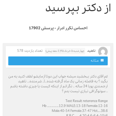
ز دکتر بپرسید
احساس تکرر ادرار - پرسش 17902
ناهید
تعداد بازدید: 578
چهارشنبه ۵ خرداد ۹۵( 1 دهه پیش)
مثانه
ام آقای دکتر ببخشید میشه جواب این دوتا آزمایشو لطف کنید به من
گید ؟ به فاصله زمانی یک ماه گرفته شده...آ.. شرمنده... ناهید
ارجمندی پویا 24 ساله .. نگرانم از اینکه کیست یا چیزی داشته باشم
. سونوگرافی نیازی نیست بدم ؟
Test Result reterence Rang
Hb ……………12.9 MALE:13-18 Female:12-1
Male:40-54 Female:37-47 Hct….38.
R.B.C…….4.20 4.6-6.4*10^