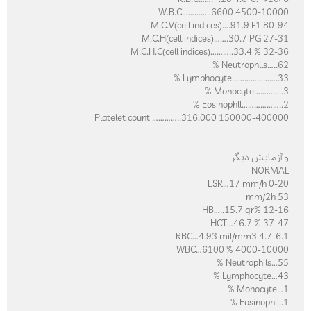
W.B.C…………..6600 4500-1000
M.C.V(cell indices)….91.9 F1 80-9
M.C.H(cell indices)…….30.7 PG 27-3
M.C.H.C(cell indices)………..33.4 % 32-3
ارسال
Neutrophlls…..62 
Lymphocyte………………….33 
قدرت گرفته از
همیارسیستم
Monocyte…………..3 
Eosinophll………………..2 
Platelet count …………..316.000 150000-40000
 آزمایش دیگر
NORMA
ESR…17 mm/h 0-2
53 mm
HB…..15.7 gr% 12-1
HCT…46.7 % 37-4
RBC…4.93 mil/mm3 4.7-6.
WBC…6100 % 4000-1000
Neutrophils…55 
Lymphocyte…43 
Monocyte…1 
Eosinophil..1