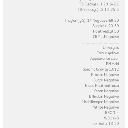
T3(Elecsys)…1.20 .6-2.
TSH(Elecsys)…3.13 .25-
H.pylori(IgG)..14 Negative:&lt;2
Suspicius:20-3
Positive:&gt;3
CRP…..Negativ
……………………………………
Urinalysi
Colour yello
Appearance clea
PH Aci
Specific Gravity 1.01
Protein Negativ
Sugar Negativ
Blood Positive(trace
Keton Negativ
Billirubin Negativ
Urobilinogen Negativ
Nitrite Negativ
RBC 3-
WBC 6-
Epithelial 18-2