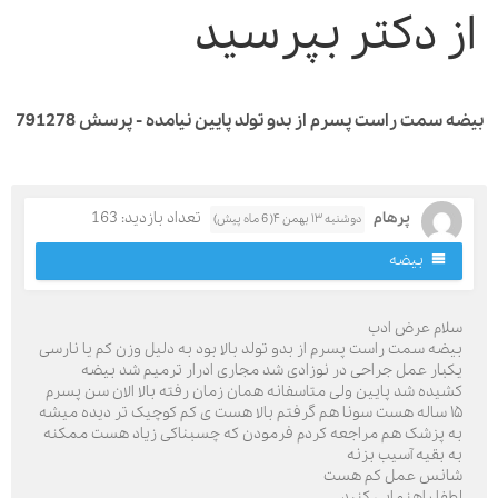
ز دکتر بپرسید
 سمت راست پسرم از بدو تولد پایین نیامده - پرسش 791278
پرهام
تعداد بازدید: 163
دوشنبه ۱۳ بهمن ۴( 6 ماه پیش)
بیضه
لام عرض ادب
یضه سمت راست پسرم از بدو تولد بالا بود به دلیل وزن کم یا نارسی
کبار عمل جراحی در نوزادی شد مجاری ادرار ترمیم شد بیضه
شیده شد پایین ولی متاسفانه همان زمان رفته بالا الان سن پسرم
۱۵ ساله هست سونا هم گرفتم بالا هست ی کم کوچیک تر دیده میشه
ه پزشک هم مراجعه کردم فرمودن که چسبناکی زیاد هست ممکنه
ه بقیه آسیب بزنه
انس عمل کم هست
طفا راهنمایی کنید