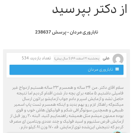
ز دکتر بپرسید
ناباروری مردان - پرسش 238637
علی
تعداد بازدید: 534
پنجشنبه ۲۱ اسفند ۹۹( 5 سال پیش)
ناباروری مردان
سلام اقای دکتر. من ۳۴ ساله و همسرم ۳۳ ساله هستیم ازدواج غیر
فامیلی داشتیم. ۵ ماهه برای بچه دار شدن اقدام کردیم اما نتیجه
اصل نشد و آزمایش اسپرم دادم جواب آزمایشو براتون ارسال
یکنم‌که راهکار لازم رو بهم بدید و اینکه همسرم تست پاپ اسمیر
بیعی و همچنین سونوگرافی شکم و فولیکول هاش خوب و قوی
بوده ممنون میشم مثل همیشه راهنماییم کنید. البته ۲۰ روز قبل از
زمایش قرص سلنیوم و اسید فولیک و چند عددی ویتامین ای مصرف
دم که نتیجش این‌شده توی آزمایش. قد ۱۷۰ وزن ۸۱ کیلو دارم‌ .