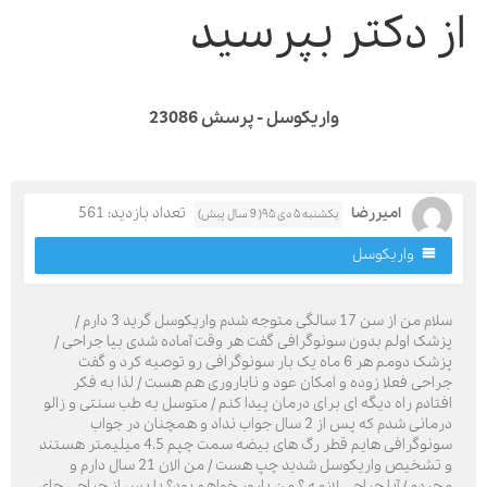
ز دکتر بپرسید
واریکوسل - پرسش 23086
امیررضا
تعداد بازدید: 561
یکشنبه ۵ دی ۹۵( 9 سال پیش)
واریکوسل
سلام من از سن 17 سالگی متوجه شدم واریکوسل گرید 3 دارم /
زشک اولم بدون سونوگرافی گفت هر وقت آماده شدی بیا جراحی /
پزشک دومم هر 6 ماه یک بار سونوگرافی رو توصیه کرد و گفت
راحی فعلا زوده و امکان عود و ناباروری هم هست / لذا به فکر
فتادم راه دیگه ای برای درمان پیدا کنم / متوسل به طب سنتی و زالو
درمانی شدم که پس از 2 سال جواب نداد و همچنان در جواب
سونوگرافی هایم قطر رگ های بیضه سمت چپم 4.5 میلیمتر هستند
و تشخیص واریکوسل شدید چپ هست / من الان 21 سال دارم و
جردم / آیا جراحی لازمه ؟ من بارور خواهم بود؟ یا پس از جراحی جای