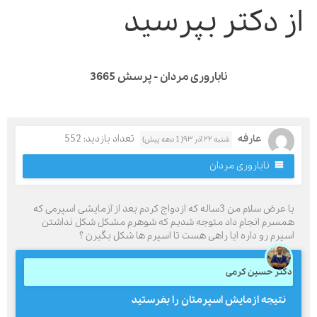
ز دکتر بپرسید
ناباروری مردان - پرسش 3665
عارفه
تعداد بازدید: 552
شنبه ۲۲ آذر ۹۳( 1 دهه پیش)
ناباروری مردان
با عرض سلام من 3ساله که ازدواج کردم بعد از آزمایشی اسپرمی که
مسرم انجام داد متوجه شدیم که شوهرم مشکل شکل نداشتن
سپرم رو داره ایا راهی هست تا اسپرم ها شکل بگیرن ؟
کتر حسین کرمی
نتيجه ازمايش اسپرمتان را بفرستيد