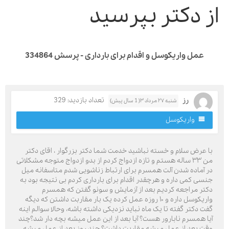
ز دکتر بپرسید
عمل واریکوسل و اقدام برای بارداری - پرسش 334864
رز
تعداد بازدید: 329
شنبه ۲۷ مرداد ۳( 1 سال پیش)
واریکوسل
ا عرض سلام و خسته نباشید خدمت شما دکتر بزرگوار ، اقای دکتر
من ۳۳ ساله هستم و تازه ازدواج کردم از بدو ازدواج متوجه مشکلاتی
ر آماده شدن آلت همسرم برای ارتباط زناشویی شدم متاسفانه میل
نسی کمی داره و هرچقدر اقدام برای بارداری کردم بی نتیجه بود به
کتر مراجعه کردیم بعد از آزمایش و سونو گفتن که همسرم
واریکوسل داره و ۱۰ روزه عمل کرده یک بار مقاربت داشتن که دیگه
فت دکتر گفته تا یک ماه نباید نزدیکی داشته باشه، وحالا سوالم اینه
یا همسرم نابارور هست؟ آیا بعد از این عمل میشه بچه دار شد؟چند
قت بعد از عمل میشه مقاربت داشت؟ چند روز بعد از عمل میشه