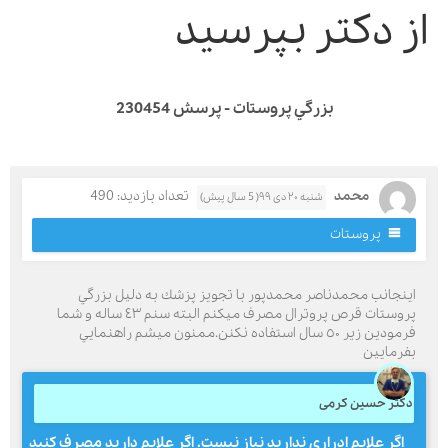
ز دکتر بپرسید
بزرگي پروستات - پرسش 230454
محمد
تعداد بازدید: 490
شنبه ۲۰ دی ۹۹( 5 سال پیش)
پروستات
ينجانب محمدناصر محمدپور با تجويز پزشك به دليل بزرگي
پروستات قرص پروترال مصرف ميكنم البته سنم ٤٣ ساله و شما
فرمودين زير ٥٠ سال استفاده نكنن.ممنون ميشم راهنمايي
فرمايين
کتر حسین کرمی
اگر علایم ادراری ندارید نیاز نیست. اگر علایم دارید مصرف کنید