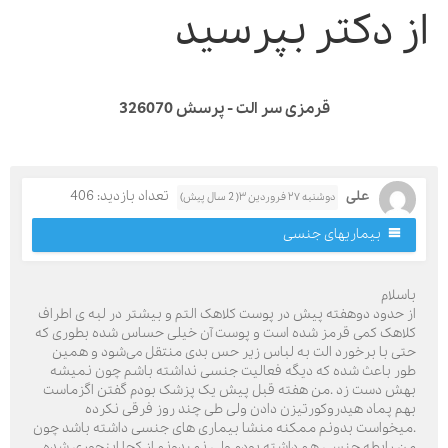
ز دکتر بپرسید
قرمزی سر الت - پرسش 326070
علی
تعداد بازدید: 406
دوشنبه ۲۷ فروردین ۳( 2 سال پیش)
بیماریهای جنسی
اسلام
ز حدود دوهفته پیش در پوست کلاهک التم و بیشتر در لبه ی اطراف
لاهک کمی قرمز شده است و پوست آن خیلی حساس شده بطوری که
تی با برخورد الت به لباس زیر حس بدی منتقل می‌شود و همین
ور باعث شده که دیگه فعالیت جنسی نداشته باشم چون نمیشه
هش دست زد .من هفته قبل پیش یک پزشک بودم گفتن اگزماست
هم پماد هیدروکورتیزن دادن ولی طی چند روز فرقی نکرده
میخواست بدونم ممکنه منشا بیماری های جنسی داشته باشد چون
ن رابطه جنسی هم داشته بودم ولی نمیدونم از کجا اینجوری شده.