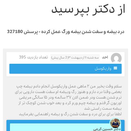
ز دکتر بپرسید
د بیضه و سفت شدن بیضه ورگ عمل کرده - پرسش 327180
احد
تعداد بازدید: 395
سه شنبه ۱۱ اردیبهشت ۳( 2 سال پیش)
واریکوسل
سلام وقت بخیر من ۲ ماهی عمل واریکوسل انجام دادم بیضه چپ
عضی وقتا درد دارم و هنوز رگ وبیضه ام سفت هست دارویی برای
نرم شدن هست ودر ضمن الان ۳۷ سالمه ودر ۱۵ سالگی مریضی
وریون گرفتم و بیضه چپم ورم کرد و بعد خوب شدن کوچک تر از
یضه سمت راستی شد
طفا برای برای درد و سفت شدن رگ و بیضه راهنمایی بفرمایید
کتر حسین کرمی