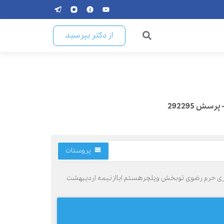
از دکتر بپرسید
پروستات
نجام دادم وحقیرخادمیارافتخاری حرم رضوی توبخش ویلچرهستم ایاازنیمه اردیبهشت