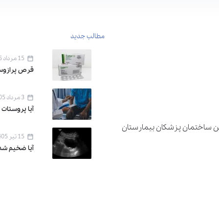
مطالب جدید
15 مرداد 1405
قرص پرازوسین ۱ برای 
3 مرداد 1405
آیا پروستات 
دان اقدسیه ، خیابان اراج خیابان 22 بهمن ساختمان پزشکان بیمارستان
15 تیر 1405
آیا ضخیم شد