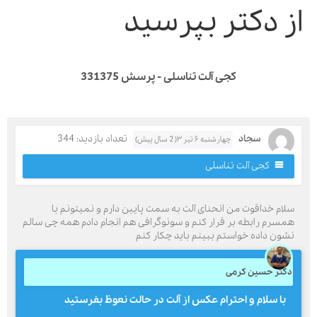
ز دکتر بپرسید
کجی آلت تناسلی - پرسش 331375
سجاد
تعداد بازدید: 344
چهارشنبه ۶ تیر ۳( 2 سال پیش)
کجی آلت تناسلی
لام خداقوت من انحنای آلت به سمت پایین دارم و نمیتونم با
مسرم رابطه بر قرار کنم و سونوگرافی هم انجام دادم همه چی سالم
شون داده خواستم ببینم باید چکار کنم
کتر حسین کرمی
با سلام و احترام عکس از آلت در حالت نعوظ بفرستید