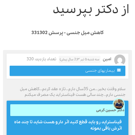
ز دکتر بپرسید
کاهش میل جنسی - پرسش 331302
امین
تعداد بازدید: 320
سه شنبه ۵ تیر ۳( 2 سال پیش)
بیماریهای جنسی
سلام وقتت بخیر...من 35سال دارم...تازه عقد کردم...کاهش میل
نسی دارم...چند سالی هست فیناستراید یک مصرف میکنم
کتر حسین کرمی
فیناستراید رو باید قطع کنید اثر دارو هست شاید تا چند ماه
اثرش باقی بمونه