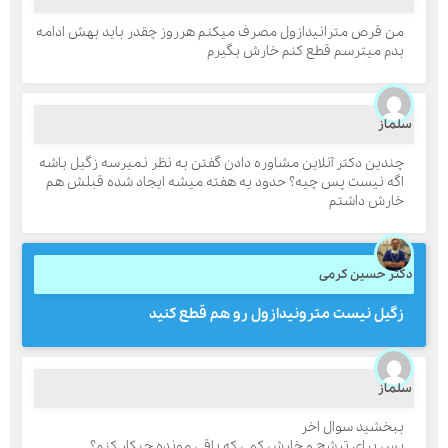
من قرص مترانیدازول مصرف میکنم هرروز چقدر باید بهش ادامه
بدم میترسم قطع کنم خارش بگیرم
ارسال
لماز
قدرت گرفته از
همیارسیستم
چندین دکتر آنلاین مشاوره دادن گفتن به نظر نمیرسه زگیل باشه
اگه نیست پس چیه؟ حدود یه هفته میشه ایجاد شده قبلش هم
خارش داشتم
کتر حسین کرمی
زگیل نیست مترونیدازول رو هم قطع کنید
لماز
ببخشید سوال اخر
پس برای ترشح و خارش کمی که باقی مونده چیکار کنم؟