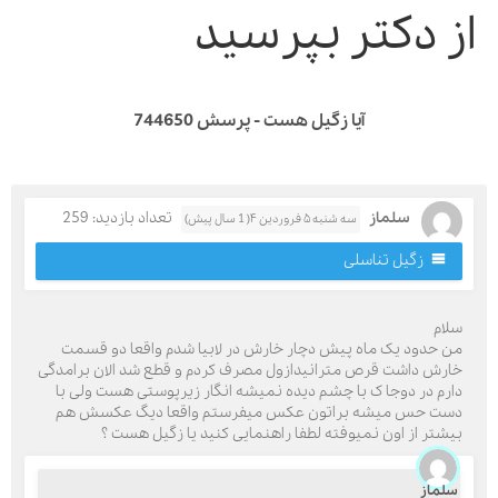
ز دکتر بپرسید
آیا زگیل هست - پرسش 744650
سلماز
تعداد بازدید: 259
سه شنبه ۵ فروردین ۴( 1 سال پیش)
زگیل تناسلی
لام
ن حدود یک ماه پیش دچار خارش در لابیا شدم واقعا دو قسمت
ارش داشت قرص مترانیدازول مصرف کردم و قطع شد الان برامدگی
ارم در دوجا ک با چشم دیده نمیشه انگار زیرپوستی هست ولی با
ست حس میشه براتون عکس میفرستم واقعا دیگ عکسش هم
یشتر از اون نمیوفته لطفا راهنمایی کنید یا زگیل هست ؟
لماز