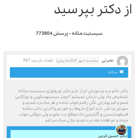
ز دکتر بپرسید
سیستیت مثانه - پرسش 773804
نصرتی
تعداد بازدید: 267
پنجشنبه ۱۰ مهر ۴( 10 ماه پیش)
مثانه
کتر دائم درد و سوزش ادرار دارم دکتر اورولوژی سیستیت مثانه
شخیص داد ،ولی درمان نمیشم ؟دوبار سیستوسکوپی و بوتاکس
دم و فیزیوتراپی لگن رفتم جواب نداده و هر ماه درد شدید و
وزش و تکرر دارم انواع داروها رو خوردم و آخرین دکتر ساشه
سفومایسین و گاباپنین داد موقع درد بخورم ولی موقتی جواب
یده و دو هفته بعد درد شدید واژن میاد سراغم
کتر حسین کرمی