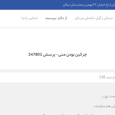
 ۲۲ بهمن بیمارستان نیکان
درمان زگیل تناسلی مردان
از دکتر بپرسید
تماس با ما
چرکین بودن منی - پرسش 247801
دید: 538
مت تون :
ش هم سفیده...