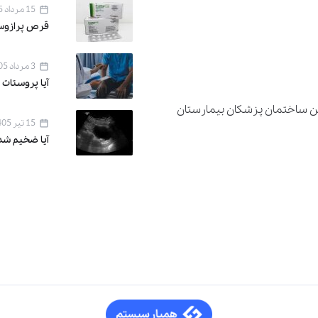
15 مرداد 1405
قرص پرازوسین ۱ برای 
3 مرداد 1405
آیا پروستات 
دان اقدسیه ، خیابان اراج خیابان 22 بهمن ساختمان پزشکان بیمارستان
15 تیر 1405
آیا ضخیم شد