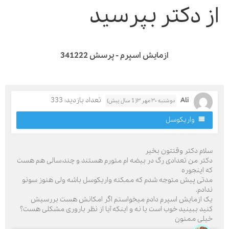
ز دکتر بپرسید
ازمایش اسپرم - پرسش 341222
Ali
تعداد بازدید: 333
دوشنبه ۳۰ مهر ۳( 1 سال پیش)
واریکوسل
لام دکتر وقتتون بخیر
کتر من تعدادی رگ در بیضه ام متورم هستند و چند،سالی هم هست
ه اینجوره
دتی پیش متوجه شدم که ممکنه واریکوسل باشه ولی هنوز سونو
دادم.
ک ازمایش اسپرم دادم میخواستم اگر امکانش هست بررسیش
نید ببینید خوب است یا نه و اینکه آیا از نظر باروری مشکلی هست؟
یلی ممنون