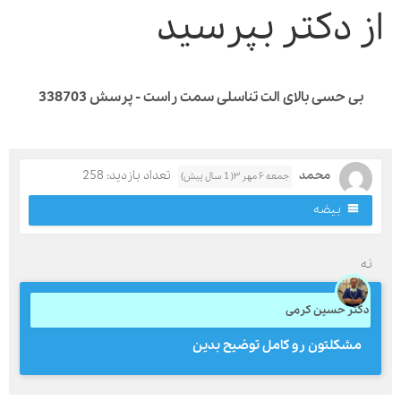
ز دکتر بپرسید
بی حسی بالای الت تناسلی سمت راست - پرسش 338703
محمد
تعداد بازدید: 258
جمعه ۶ مهر ۳( 1 سال پیش)
بیضه
ه
کتر حسین کرمی
مشکلتون رو کامل توضیح بدین