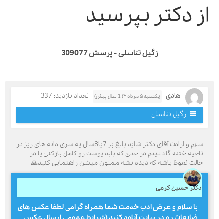
از دکتر بپرسی
زگیل تناسلی - پرسش 309077
تعداد بازدید: 337
هادی
یکشنبه ۵ مرداد ۴( 1 سال پیش)
زگیل تناسلی
سلام و ارادت آقای دکتر شاید بالغ بر 7یا8سال یه سری دانه های ریز در
ناحیه ختنه گاه دیدم در حدی که باید پوست رو کامل بازکنی یا د
حالت نعوظ باشه که دیده بشه ممنون میشن راهنمایی کنید
دکتر حسین کرم
با سلام و عرض ادب خدمت شما همراه گرامی لطفا عکس های
ضایعات رو در سایت آپلود کنید (شرایط عمومی ارسال عکس