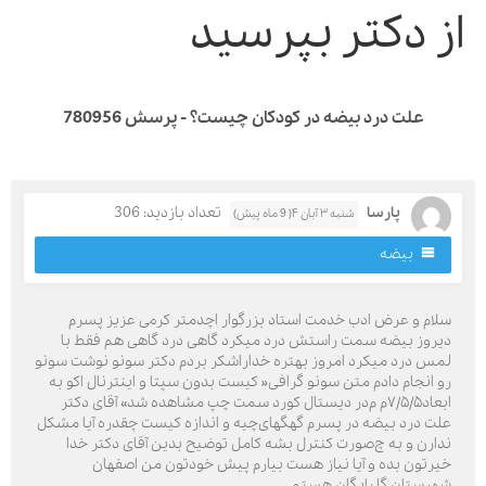
ز دکتر بپرسید
علت درد بیضه در کودکان چیست؟ - پرسش 780956
پارسا
تعداد بازدید: 306
شنبه ۳ آبان ۴( 9 ماه پیش)
بیضه
لام و عرض ادب خدمت استاد بزرگوار اچدمتر کرمی عزیز پسرم
یروز بیضه سمت راستش درد میکرد گاهی درد گاهی هم فقط با
مس درد میکرد امروز بهتره خداراشکر بردم دکتر سونو نوشت سونو
و انجام دادم متن سونو گرافی« کیست بدون سپتا و اینترنال اکو به
ابعاد۷/۵/۵م م‌در دیستال کورد سمت چپ مشاهده شد» آقای دکتر
لت درد بیضه در پسرم گهگهای‌چیه و اندازه کیست چقدره آیا مشکل
دارن و به چ‌صورت کنترل بشه کامل توضیح بدین آقای دکتر خدا
یرتون بده و آیا نیاز هست بیارم پیش خودتون من اصفهان
هرستان گلپایگان هستم