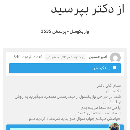
ز دکتر بپرسید
واریکوسل - پرسش 3535
امیرحسین
تعداد بازدید: 540
پنجشنبه ۲۰ آذر ۹۳( 1 دهه پیش)
واریکوسل
لام اقای دکتر
ک سوال
ما در جراحی واریکسول از بیمارستان دسمزد میگیرید به روش
اپلسگوبی
ا من به شما هزینه بدم
یمه تامین اجتمایی هستم
واهش میکنم جواب سوال منو بدید شرمنده کردید منو