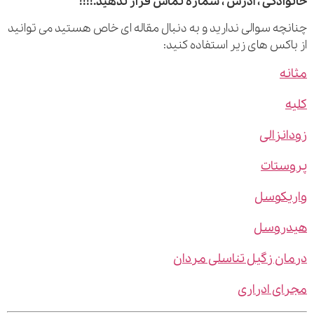
ادگی ، آدرس ، شماره تماس قرار ندهید.!!!!
چه سوالی ندارید و به دنبال مقاله ای خاص هستید می توانید
اکس های زیر استفاده کنید:
ه
نزالی
ستات
یکوسل
روسل
ن زگیل تناسلی مردان
ی ادراری