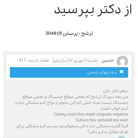
ز دکتر بپرسید
ترشح - پرسش 304619
حسین
تعداد بازدید: 417
یکشنبه ۱۹ شهریور ۲( 2 سال پیش)
بیماریهای جنسی
لام دکتر جان
ن بعد سوزاک ترشح که بعضی موقع چسبناک و بعضی موقع
سبناک نیست میاد خیلی کم الان بخوام ازدواج کنم مشکلی ندارد
ینم جواب کشت
Colony count.few staph coagulas negativ
Culture.few epiteliall are see
بلاً گفتید مشکلی نداره الان میخواستم بپرسم کنم مشکلی برای
رف مقابل ندارم دکتر؟