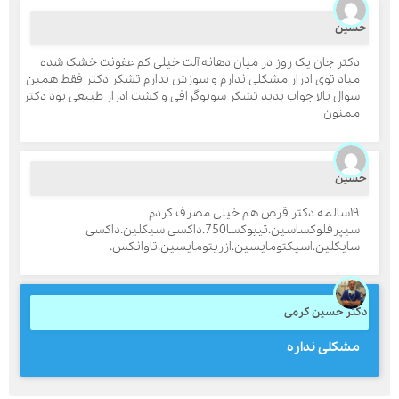
سین
دکتر جان یک روز در میان دهانه آلت خیلی کم عفونت خشک شده
ارسال
میاد توی ادرار مشکلی ندارم و سوزش ندارم تشکر دکتر فقط همین
سوال بالا جواب بدید تشکر سونوگرافی و کشت ادرار طبیعی بود دکتر
ممنون
قدرت گرفته از
همیارسیستم
سین
۱۹سالمه دکتر قرص هم خیلی مصرف کردم
سیپرفلوکساسین.تییوکسا750.داکسی سیکلین.داکسی
سایکلین.اسپکتومایسین.ازریتومایسین.تاوانکس.
کتر حسین کرمی
مشکلی نداره