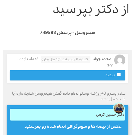
ز دکتر بپرسید
هیدروسل - پرسش 749593
محمدجواد
تعداد بازدید:
یکشنبه ۱۴ اردیبهشت ۴( 1 سال پیش)
301
بیضه
سلام پسرم 43روزشه وسنوانجام دادم گفتن هیدروسل شدید داره آیا
اید عمل بشه
کتر حسین کرمی
عکس از بیضه ها و سونوگرافی انجام شده رو بفرستید